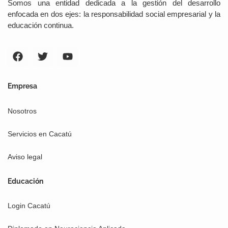
Somos una entidad dedicada a la gestión del desarrollo
enfocada en dos ejes: la responsabilidad social empresarial y la
educación continua.
F
T
Y
a
w
o
c
i
u
e
t
t
b
t
u
Empresa
o
e
b
o
r
e
Nosotros
k
Servicios en Cacatú
Aviso legal
Educación
Login Cacatú