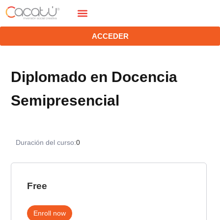
Ir
Menú
al
contenido
ACCEDER
Diplomado en Docencia
Semipresencial
Duración del curso:
0
Free
Enroll now