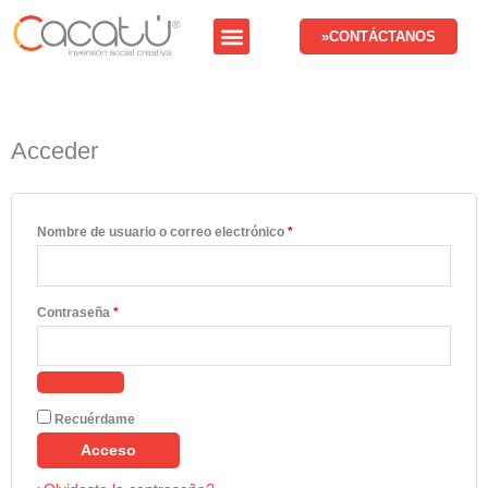
Ir
Menú
al
»CONTÁCTANOS
contenido
Acceder
Obligatorio
Obligatorio
Nombre de usuario o correo electrónico
*
Contraseña
*
Recuérdame
Acceso